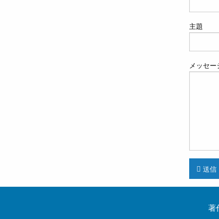
主題
メッセー
送信
著